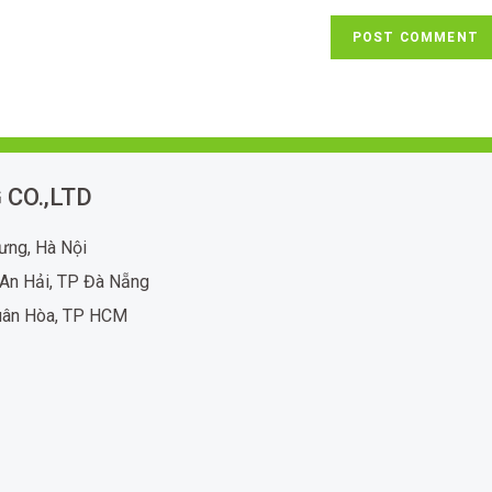
 CO.,LTD
rưng, Hà Nội
An Hải, TP Đà Nẵng
uân Hòa, TP HCM