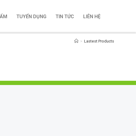
HẨM
TUYỂN DỤNG
TIN TỨC
LIÊN HỆ
>
Lastest Products