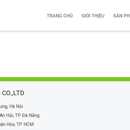
TRANG CHỦ
GIỚI THIỆU
SẢN P
 CO.,LTD
rưng, Hà Nội
An Hải, TP Đà Nẵng
uân Hòa, TP HCM