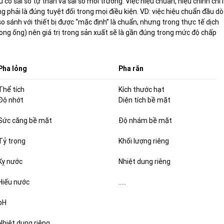
u có sai số tự thân và sai số môi trường. Việc hiệu chuẩn, hiệu chỉnh chỉ 
ông phải là đúng tuyệt đối trong mọi điều kiện. VD: việc hiệu chuẩn đầu dò
o sánh với thiết bị được “mặc định” là chuẩn, nhưng trong thực tế dịch
ong ống) nên giá trị trong sản xuất sẽ là gần đúng trong mức độ chấp
Pha lỏng
Pha rắn
Thể tích
Kích thước hạt
Độ nhớt
Diện tích bề mặt
Sức căng bề mặt
Độ nhám bề mặt
Tỷ trọng
Khối lượng riêng
Kỵ nước
Nhiệt dung riêng
Hiếu nước
…..
pH
Nhiệt dung riêng