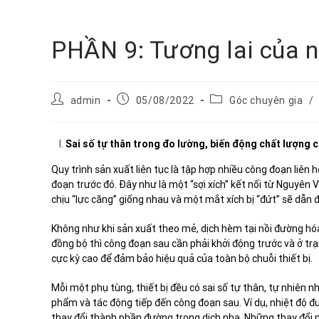
PHẦN 9: Tương lai của n
admin
05/08/2022
Góc chuyên gia
/
Sai số tự thân trong đo lường, biến động chất lượng 
Quy trình sản xuất liên tục là tập hợp nhiều công đoạn liên
đoạn trước đó. Đây như là một “sợi xích” kết nối từ Nguyên
chịu “lực căng” giống nhau và một mắt xích bị “đứt” sẽ dẫn 
Không như khi sản xuất theo mẻ, dịch hèm tại nồi đường hóa 
đồng bộ thì công đoạn sau cần phải khởi động trước và ở trạng
cực kỳ cao để đảm bảo hiệu quả của toàn bộ chuỗi thiết bị.
Mỗi một phụ tùng, thiết bị đều có sai số tự thân, tự nhiên n
phẩm và tác động tiếp đến công đoạn sau. Ví dụ, nhiệt độ đ
thay đổi thành phần đường trong dịch nha. Những thay đổi 