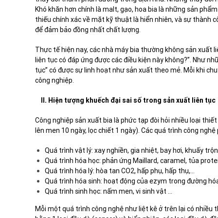
Khó khăn hơn chính là malt, gạo, hoa bia là những sản phẩm 
thiếu chính xác về mặt kỹ thuật là hiển nhiên, và sự thành
để đảm bảo đồng nhất chất lượng.
Thực tế hiện nay, các nhà máy bia thường không sản xuất liê
liên tục có đáp ứng được các điều kiện này không?”. Như nhữ
tục” có được sự linh hoạt như sản xuất theo mẻ. Mỗi khi chuy
công nghiệp.
II. Hiện tượng khuếch đại sai số trong sản xuất liên tục
Công nghiệp sản xuất bia là phức tạp đòi hỏi nhiều loại thiết
lên men 10 ngày, lọc chiết 1 ngày). Các quá trình công nghệ 
Quá trình vật lý: xay nghiền, gia nhiệt, bay hơi, khuấy trộn,
Quá trình hóa học: phản ứng Maillard, caramel, tủa protei
Quá trình hóa lý: hòa tan CO
2
, hấp phụ, hấp thụ,…
Quá trình hóa sinh: hoạt động của ezym trong đường hóa,
Quá trình sinh học: nấm men, vi sinh vật …
Mỗi một quá trình công nghệ như liệt kê ở trên lại có nhiều