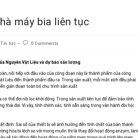
hà máy bia liên tục
Tin tức
0 Comments
của Nguyên Vật Liệu và dự báo sản lượng
 hoàn, nối tiếp với đầu vào của công đoạn này là thành phẩm của công
 Vật Liệu đến thành phẩm đầu ra. Trong sản xuất, mỗi mắt xích đều phải
đến gián đoạn toàn bộ chu trình sản xuất.
có thể đợi nồi lọc khởi động. Trong sản xuất liên tục để đảm bảo tính
 thái đợi. Vì vậy, tính chính xác, tính sẵn sàng trong vận hành đòi hỏi
hất định. Sai số của thiết bị sẽ ảnh hưởng đến tính chất của bán thành
ường hóa bị lệch so với mong muốn thì là thay đổi hoạt động enzym, là
này sẽ tác động đến hoạt động của nấm men trong quá trình lên men.