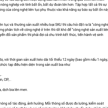
nông nghiệp với tính bất ổn, bất dự đoán lớn hơn. Tập hợp tất cả thì sự
 công của công nghệ liên tục phụ thuộc vào khả năng sự báo sự bất ổn nà
n tục và thường sản xuất nhiều loại SKU thì câu hỏi đặt ra là “công ngh
ng phân tích về công nghệ ở trên thì rất khó để “công nghệ sản xuất liê
ển đổi sản phẩm thì phải đợi cả chu trình kết thúc, tiến hành vệ sinh
 bị, với thời gian sản xuất kéo dài tối thiểu 12 ngày (bao gồm nấu 1 ngày,
phức tạp điều hiện diện trong sản xuất bia như:
..
n, CIP,…
 dịch bia lên men.
 thông số tác động, ảnh hưởng. Mỗi thông số được đo lường, kiểm soát