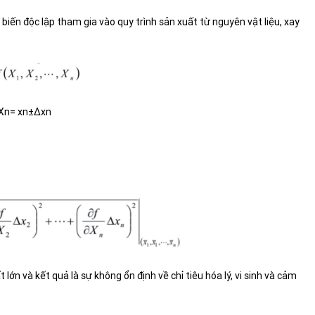
c biến độc lập tham gia vào quy trình sản xuất từ nguyên vật liệu, xay
X
n
=
x
n
±∆
x
n
 lớn và kết quả là sự không ổn định về chỉ tiêu hóa lý, vi sinh và cảm