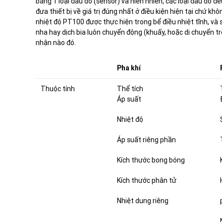
bằng 1 loại đầu dò (sensor) và hiển nhiên, các loại đầu dò đề
đưa thiết bị về giá trị đúng nhất ở điều kiện hiện tại chứ kh
nhiệt độ PT100 được thực hiện trong bể điều nhiệt tĩnh, và s
nha hay dịch bia luôn chuyển động (khuấy, hoặc di chuyển tr
nhận nào đó.
Pha khí
Thuộc tính
Thể tích
Áp suất
Nhiệt độ
Áp suất riêng phần
Kích thước bong bóng
Kích thước phân tử
Nhiệt dung riêng
…..