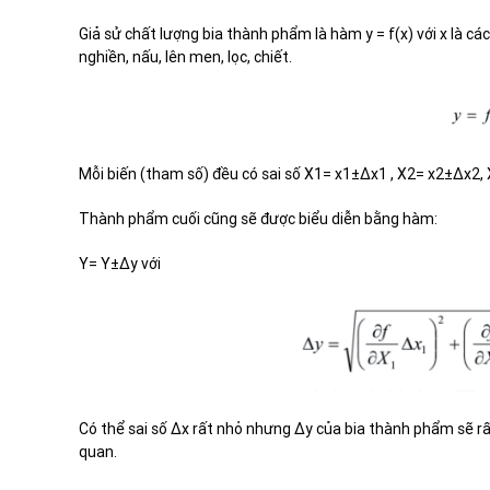
Giả sử chất lượng bia thành phẩm là hàm y = f(x) với x là cá
nghiền, nấu, lên men, lọc, chiết.
Mỗi biến (tham số) đều có sai số
X
1
=
x
1
±∆
x
1
,
X
2
=
x
2
±∆
x
2
,
Thành phẩm cuối cũng sẽ được biểu diễn bằng hàm:
Y=
Y
±∆y
với
Có thể sai số
Δ
x rất nhỏ nhưng
Δ
y của bia thành phẩm sẽ rất
quan.