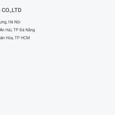
 CO.,LTD
rưng, Hà Nội
An Hải, TP Đà Nẵng
uân Hòa, TP HCM