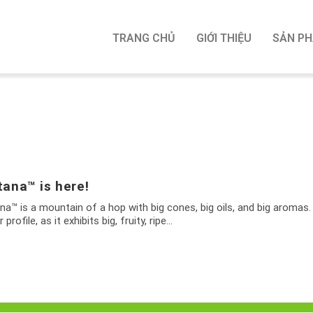
TRANG CHỦ
GIỚI THIỆU
SẢN P
tana™ is here!
na™ is a mountain of a hop with big cones, big oils, and big aroma
r profile, as it exhibits big, fruity, ripe…