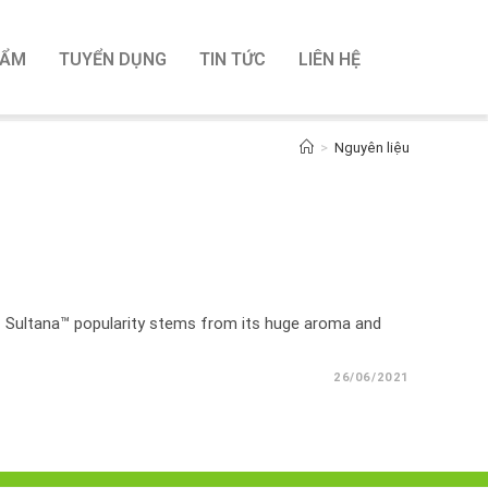
HẨM
TUYỂN DỤNG
TIN TỨC
LIÊN HỆ
>
Nguyên liệu
s. Sultana™ popularity stems from its huge aroma and
26/06/2021