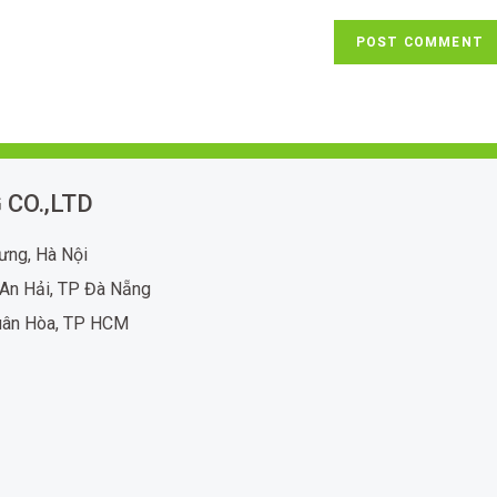
 CO.,LTD
rưng, Hà Nội
An Hải, TP Đà Nẵng
uân Hòa, TP HCM