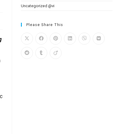
Uncategorized @vi
Please Share This
g
h
ác