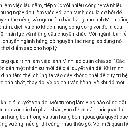
làm việc lâu năm, tiếp xúc với nhiều công ty và nhiều
hững ngày đầu làm việc với anh Minh đều là cơ hội để
guyên tắc riêng, và người làm bán hàng như anh Minh cũn
 phẩm, dịch vụ cho khách hàng song song với đó là câu
về nhân lực và những câu chuyện khác. Với ngành bán lẻ,
hi chuyển ngành hàng, có nguyên tắc riêng, áp dụng nó
 thời điểm sao cho hợp lý.
ong quá trình làm việc, anh Minh lạc quan chia sẻ: “Các
uôn cần một nhân sự mới để giải quyết vấn đề. Khi mình
 định tâm thế: chúng ta vào đây không phải để duy trì hệ
về bản chất, thay đổi về cơ cấu vận hành. Và khi đó mới
khi giải quyết vấn đề. Môi trường làm việc nào cũng đặt
ối hợp với các bộ phận khác, vấn đề về các mối quan hệ
án hàng bên trong và bán hàng bên ngoài, giải quyết các
hững vướng mắc gì thì cùng nhau tháo gỡ. Với mối quan h