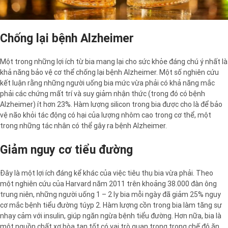
Chống lại bệnh Alzheimer
Một trong những lợi ích từ bia mang lại cho sức khỏe đáng chú ý nhất là
khả năng bảo vệ cơ thể chống lại bệnh Alzheimer. Một số nghiên cứu
kết luận rằng những người uống bia mức vừa phải có khả năng mắc
phải các chứng mất trí và suy giảm nhận thức (trong đó có bệnh
Alzheimer) ít hơn 23%. Hàm lượng silicon trong bia được cho là để bảo
vệ não khỏi tác động có hại của lượng nhôm cao trong cơ thể, một
trong những tác nhân có thể gây ra bệnh Alzheimer.
Giảm nguy cơ tiểu đường
Đây là một lợi ích đáng kể khác của việc tiêu thụ bia vừa phải. Theo
một nghiên cứu của Harvard năm 2011 trên khoảng 38.000 đàn ông
trung niên, những người uống 1 – 2 ly bia mỗi ngày đã giảm 25% nguy
cơ mắc bệnh tiểu đường túyp 2. Hàm lượng cồn trong bia làm tăng sự
nhạy cảm với insulin, giúp ngăn ngừa bệnh tiểu đường. Hơn nữa, bia là
một nguồn chất xơ hòa tan tốt có vai trò quan trọng trong chế độ ăn