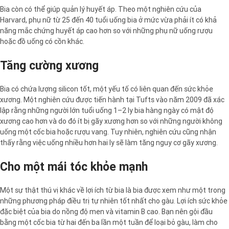
Bia còn có thể giúp quản lý huyết áp. Theo một nghiên cứu của
Harvard, phụ nữ từ 25 đến 40 tuổi uống bia ở mức vừa phải ít có khả
năng mắc chứng huyết áp cao hơn so với những phụ nữ uống rượu
hoặc đồ uống có cồn khác.
Tăng cường xương
Bia có chứa lượng silicon tốt, một yếu tố có liên quan đến sức khỏe
xương. Một nghiên cứu được tiến hành tại Tufts vào năm 2009 đã xác
lập rằng những người lớn tuổi uống 1–2 ly bia hàng ngày có mật độ
xương cao hơn và do đó ít bị gãy xương hơn so với những người không
uống một cốc bia hoặc rượu vang. Tuy nhiên, nghiên cứu cũng nhận
thấy rằng việc uống nhiều hơn hai ly sẽ làm tăng nguy cơ gãy xương.
Cho một mái tóc khỏe mạnh
Một sự thật thú vị khác về lợi ích từ bia là bia được xem như một trong
những phương pháp điều trị tự nhiên tốt nhất cho gàu. Lợi ích sức khỏe
đặc biệt của bia do nồng độ men và vitamin B cao. Bạn nên gội đầu
bằng một cốc bia từ hai đến ba lần một tuần để loại bỏ gàu, làm cho