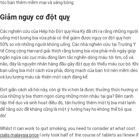
tóc bạn thêm mềm mại và sáng bóng.
Giảm nguy cơ đột quỵ
Các nghiên cứu của Hiệp hội Đột quỵ Hoa Kỳ đã chỉ ra rằng những người
uống một lượng bia vừa phải có thể giảm được nguy cơ đột quỵ hơn
50% so với những người không uống. Các nhà nghiên cứu tại Trường Y
tế Công cộng Harvard giải thích rằng lượng bia vừa phải mỗi ngày giúp
ngăn ngừa các cục máu đông làm tắc nghẽn dòng máu tới tim, cổ và
não, đây là nguyên nhân hàng đầu gây đột quỵ do thiếu máu cục bộ. Khi
bạn uống bia một cách vừa phải, động mạch của bạn trở nên mềm dẻo
và lưu lượng máu cải thiện một cách đáng kể.
Đợt giãn cách xã hội này, còn gì thi vị hơn là được thưởng thức hương vị
của những ly bia thơm ngon cùng những món nhậu tại gia? Bên cạnh
tập thể dục và sinh hoạt điều độ, tận hưởng thêm một lý bia mát lạnh
để tăng sức đề kháng cũng là một ý tưởng hay ho không thể bỏ qua
đó!
Whilst it can work to quit smoking, you need to consider at what cost.
cialis malaysia price
I only took half of the course of tablets as I knew if