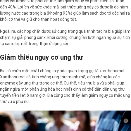
ngày với lượng vừa phải có thể làm giảm nguy cơ phát triển sỏi thận
đến 40%. Lợi ích về sức khỏe mà loại thức uống này có được là do hàm
lượng nước cao trong bia (khoảng 93%) giúp làm sạch độc tố độc hại ra
khỏi cơ thể và giữ cho thận hoạt động tốt.
Ngoài ra, các hợp chất được sử dụng trong quá trình tạo ra bia giúp làm
chậm sự giải phóng canxi khỏi xương, chúng lần lượt ngăn ngừa sự tích
tụ canxi bị mất trong thận ở dạng sỏi.
Giảm thiểu nguy cơ ung thư
Bia có chứa một chất chống oxy hóa quan trọng gọi là xanthohumol.
Xanthohumol có tính chống ung thư mạnh mẽ, giúp chống lại các
enzyme gây ung thư trong cơ thể. Cụ thể, tiêu thụ bia vừa phải giúp
ngăn ngừa một phản ứng hóa học nhất định có thể dẫn đến ung thư
tuyến tiền liệt ở nam giới. Bia cũng cho thấy làm giảm nguy cơ mắc ung
thư vú ở phụ nữ.