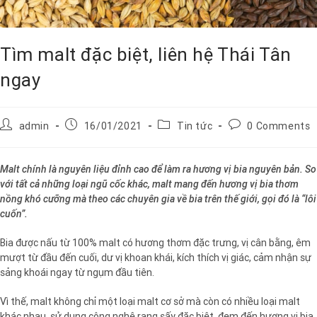
Tìm malt đặc biệt, liên hệ Thái Tân
ngay
admin
16/01/2021
Tin tức
0 Comments
Malt chính là nguyên liệu đỉnh cao để làm ra hương vị bia nguyên bản. So
với tất cả những loại ngũ cốc khác, malt mang đến hương vị bia thơm
nồng khó cưỡng mà theo các chuyên gia về bia trên thế giới, gọi đó là “lôi
cuốn”.
Bia được nấu từ 100% malt có hương thơm đặc trưng, vị cân bằng, êm
mượt từ đầu đến cuối, dư vị khoan khái, kích thích vị giác, cảm nhận sự
sảng khoái ngay từ ngụm đầu tiên.
Vì thế, malt không chỉ một loại malt cơ sở mà còn có nhiều loại malt
khác nhau, sử dụng công nghệ rang sấy đặc biệt, đem đến hương vị bia