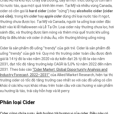
Châu Âu và khu vực Chây Đại Dương, đây là một thức uống có cồn làm
từ nước táo, qua một quá trình lên men. Tại Mỹ và nhiều vùng Canada,
cider có cồn gọi là
hard cider
(cider “cứng”) hay
alcoholic cider (cider
có cồn)
, trong khi
cider
hay
apple cider
dùng chỉ loại nước táo ít ngọt,
thường chưa được lọc. Tại Mỹ và Canada, người ta uống loại cider đặc
biệt vào kì lễ Halloween và Lễ Tạ Ơn. Loại cider này thường chưa lọc, hơi
sánh đặc, và thường được làm nóng và thêm mùi quế trước khi uống.
Đây là điều khác với cider ở châu Âu, vốn thường không uống nóng.
Cider là sản phẩm đồ uống “trendy” của giới trẻ. Cider là sản phẩm đồ
uống “trendy” của giới trẻ. Quy mô thị trường cider toàn cầu được định
giá là 14 tỷ đô la vào năm 2020 và dự kiến ​​đạt 26 tỷ đô la vào năm
2031, đạt tốc độ tăng trưởng kép CAGR là 5,0% từ năm 2022 đến năm
2031. Theo báo cáo
“Cider Market: Global Opportunity Analysis and
Industry Forecast, 2022–2031”
của Allied Market Research, hiện tại thị
trường cider có tốc độ tăng trưởng cao nhất so với các đồ uống có cồn
khác ở các khu vực khác nhau trên toàn cầu với các hương vị sản phẩm
xu hướng là táo, trái cây hỗn hợp và lê perry.
Phân loại Cider
Cider cứng chứa rượu, ảnh hưởng tới hương vị của cider. Điều này có