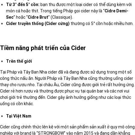
Từ 3° đến 5° cồn:
bạn thu được một loại cider có thể dùng kèm với
món cá hoặc thịt. Trong tiếng Pháp gọi cider này là “
Cidre Demi-
Sec
” hoặc “
Cidre Brut
” (Classique).
Cider truyền thống (Cider cứng)
thường có 5° cồn hoặc nhiều hơn.
Tiềm năng phát triển của Cider
Trên thế giới
Tại Pháp và Tây Ban Nha cider đã và đang được sử dụng trong một số
công thức nấu ăn. Người Pháp và Tây Ban Nha cũng
thường uống cider
thay cho rượu nho
. Tại châu Âu, Cider cũng được giới trẻ rất hưởng ứng.
Cider rẻ hơn rượu và thường được phục vụ tại quán bar và các nơi vui
chơi giới trẻ thường đến. Cider gây ảnh hưởng giống như các loại thức
uống có cồn khác.
Tại Việt Nam
Cider cũng chính thức lên kệ với một sản phẩm sản xuất ở quy mô công
nghiệp với brand là “STRONGBOW” vào năm 2015 và đang dần khẳng