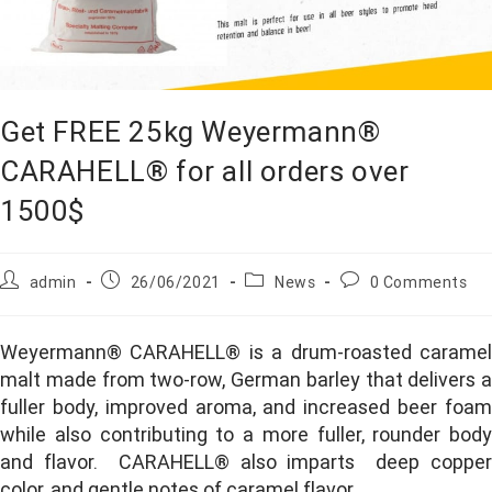
Get FREE 25kg Weyermann®
CARAHELL® for all orders over
1500$
admin
26/06/2021
News
0 Comments
Weyermann® CARAHELL® is a drum-roasted caramel
malt made from two-row, German barley that delivers a
fuller body, improved aroma, and increased beer foam
while also contributing to a more fuller, rounder body
and flavor. CARAHELL® also imparts deep copper
color, and gentle notes of caramel flavor.