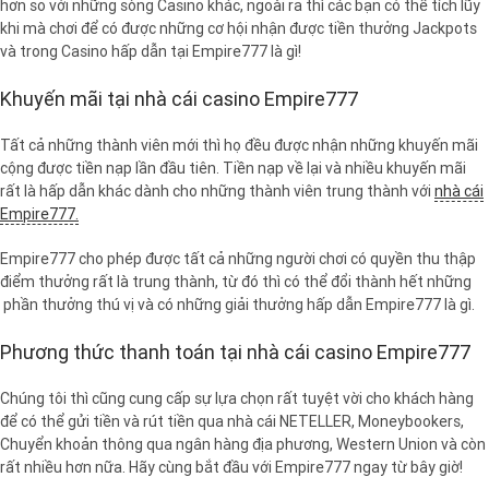
hơn so với những sòng Casino khác, ngoài ra thì các bạn có thể tích lũy
khi mà chơi để có được những cơ hội nhận được tiền thưởng Jackpots
và trong Casino hấp dẫn tại Empire777 là gì!
Khuyến mãi tại nhà cái casino Empire777
Tất cả những thành viên mới thì họ đều được nhận những khuyến mãi
cộng được tiền nạp lần đầu tiên. Tiền nạp về lại và nhiều khuyến mãi
rất là hấp dẫn khác dành cho những thành viên trung thành với
nhà cái
Empire777.
Empire777 cho phép được tất cả những người chơi có quyền thu thập
điểm thưởng rất là trung thành, từ đó thì có thể đổi thành hết những
phần thưởng thú vị và có những giải thưởng hấp dẫn Empire777 là gì.
Phương thức thanh toán tại nhà cái casino Empire777
Chúng tôi thì cũng cung cấp sự lựa chọn rất tuyệt vời cho khách hàng
để có thể gửi tiền và rút tiền qua nhà cái NETELLER, Moneybookers,
Chuyển khoản thông qua ngân hàng địa phương, Western Union và còn
rất nhiều hơn nữa. Hãy cùng bắt đầu với Empire777 ngay từ bây giờ!