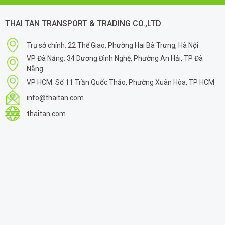
THAI TAN TRANSPORT & TRADING CO.,LTD
Trụ sở chính: 22 Thể Giao, Phường Hai Bà Trưng, Hà Nội
VP Đà Nẵng: 34 Dương Đình Nghệ, Phường An Hải, TP Đà
Nẵng
VP HCM: Số 11 Trần Quốc Thảo, Phường Xuân Hòa, TP HCM
info@thaitan.com
thaitan.com