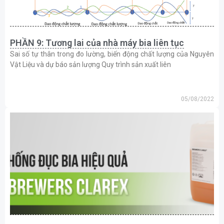
PHẦN 9: Tương lai của nhà máy bia liên tục
Sai số tự thân trong đo lường, biến động chất lượng của Nguyên
Vật Liệu và dự báo sản lượng Quy trình sản xuất liên
05/08/2022