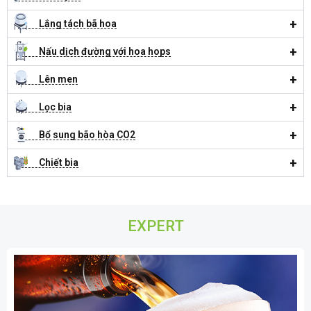
Lắng tách bã hoa
Nấu dịch đường với hoa hops
Lên men
Lọc bia
Bổ sung bão hòa CO2
Chiết bia
EXPERT