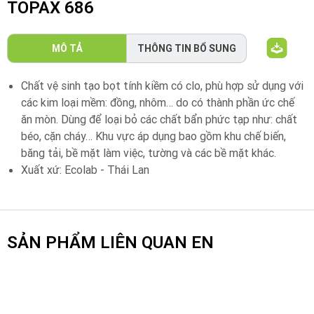
TOPAX 686
MÔ TẢ
THÔNG TIN BỔ SUNG
Chất vệ sinh tạo bọt tính kiềm có clo, phù hợp sử dụng với
các kim loại mềm: đồng, nhôm… do có thành phần ức chế
ăn mòn. Dùng để loại bỏ các chất bẩn phức tạp như: chất
béo, cặn cháy… Khu vực áp dụng bao gồm khu chế biến,
băng tải, bề mặt làm việc, tường và các bề mặt khác.
Xuất xứ: Ecolab - Thái Lan
SẢN PHẨM LIÊN QUAN EN