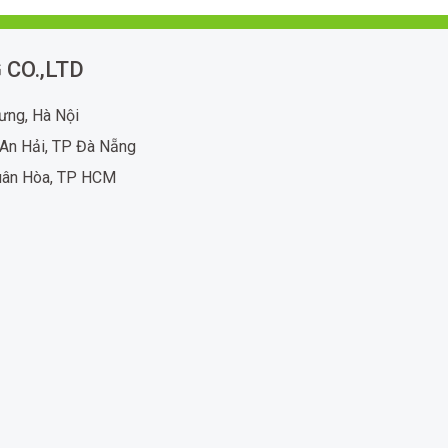
 CO.,LTD
rưng, Hà Nội
An Hải, TP Đà Nẵng
uân Hòa, TP HCM