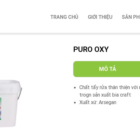
TRANG CHỦ
GIỚI THIỆU
SẢN P
PURO OXY
MÔ TẢ
Chất tẩy rửa thân thiện với 
trogn sản xuất bia craft
Xuất xứ: Arsegan