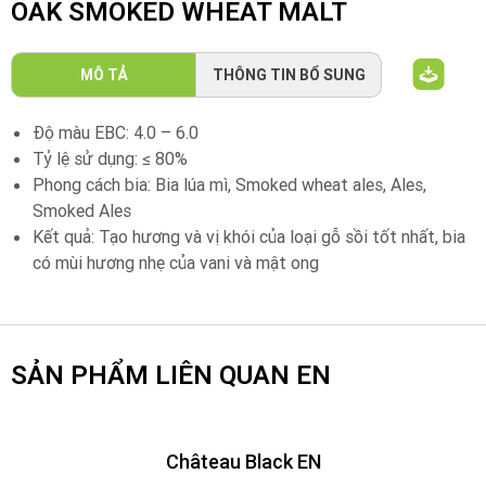
OAK SMOKED WHEAT MALT
MÔ TẢ
THÔNG TIN BỔ SUNG
Độ màu EBC: 4.0 – 6.0
Tỷ lệ sử dụng: ≤ 80%
Phong cách bia: Bia lúa mì, Smoked wheat ales, Ales,
Smoked Ales
Kết quả: Tạo hương và vị khói của loại gỗ sồi tốt nhất, bia
có mùi hương nhẹ của vani và mật ong
SẢN PHẨM LIÊN QUAN EN
Château Black EN