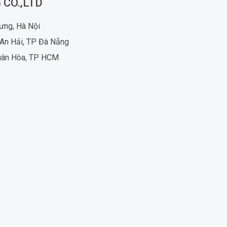
 CO.,LTD
rưng, Hà Nội
An Hải, TP Đà Nẵng
uân Hòa, TP HCM