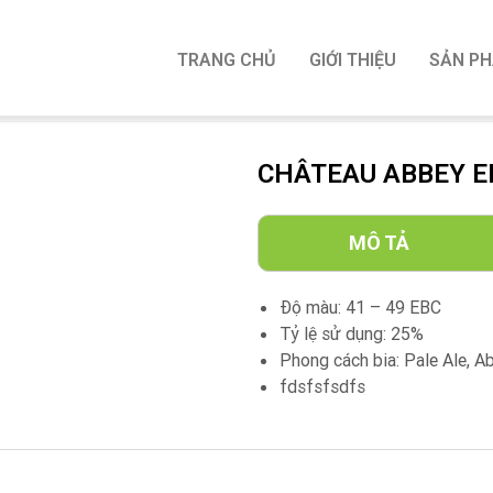
TRANG CHỦ
GIỚI THIỆU
SẢN P
CHÂTEAU ABBEY E
MÔ TẢ
Độ màu: 41 – 49 EBC
Tỷ lệ sử dụng: 25%
Phong cách bia: Pale Ale, A
fdsfsfsdfs