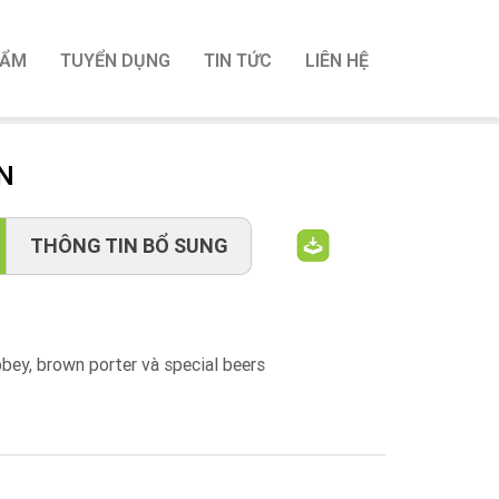
HẨM
TUYỂN DỤNG
TIN TỨC
LIÊN HỆ
N
THÔNG TIN BỔ SUNG
bbey, brown porter và special beers