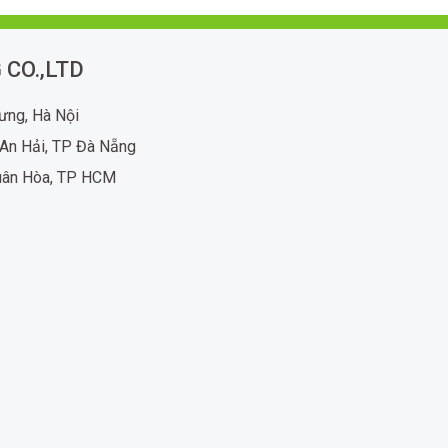
 CO.,LTD
rưng, Hà Nội
An Hải, TP Đà Nẵng
uân Hòa, TP HCM