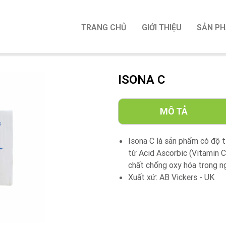
TRANG CHỦ
GIỚI THIỆU
SẢN P
ISONA C
MÔ TẢ
Isona C là sản phẩm có độ t
từ Acid Ascorbic (Vitamin C)
chất chống oxy hóa trong n
Xuất xứ: AB Vickers - UK