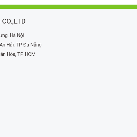
 CO.,LTD
rưng, Hà Nội
An Hải, TP Đà Nẵng
uân Hòa, TP HCM