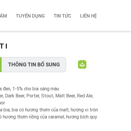
HẨM
TUYỂN DỤNG
TIN TỨC
LIÊN HỆ
 I
THÔNG TIN BỔ SUNG
ia đen, 1-5% cho bia sáng màu
, Dark Beer, Porter, Stout, Malt Beer, Red Ale,
uor
ủa bia; bia có hương thơm của malt; hương vị tròn
có hương thơm nồng của caramel, hương bích quy.