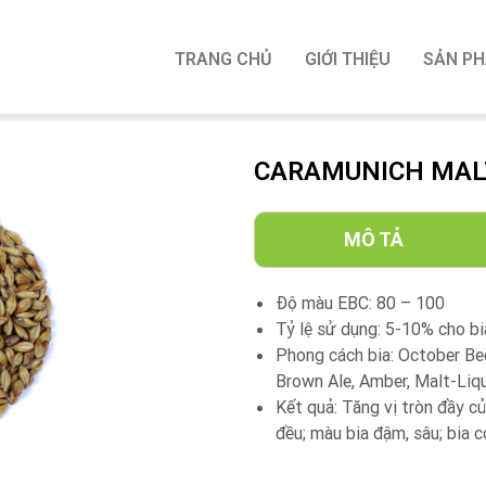
TRANG CHỦ
GIỚI THIỆU
SẢN P
CARAMUNICH MALT
MÔ TẢ
Độ màu EBC: 80 – 100
Tỷ lệ sử dụng: 5-10% cho b
Phong cách bia: October Beer
Brown Ale, Amber, Malt-Liq
Kết quả: Tăng vị tròn đầy c
đều; màu bia đậm, sâu; bia 