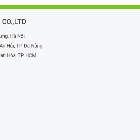
 CO.,LTD
rưng, Hà Nội
An Hải, TP Đà Nẵng
uân Hòa, TP HCM