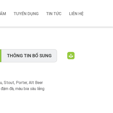
HẨM
TUYỂN DỤNG
TIN TỨC
LIÊN HỆ
THÔNG TIN BỔ SUNG
, Stout, Porter, Alt Beer
 đậm đà, màu bia sâu lắng