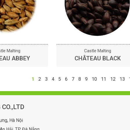
tle Malting
Castle Malting
EAU ABBEY
CHÂTEAU BLACK
1
2
3
4
5
6
7
8
9
10
11
12
13
 CO.,LTD
rưng, Hà Nội
An Hải, TP Đà Nẵng