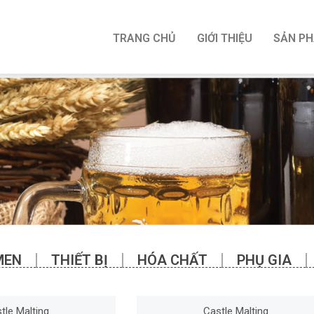
TRANG CHỦ
GIỚI THIỆU
SẢN P
MEN
THIẾT BỊ
HÓA CHẤT
PHỤ GIA
tle Malting
Castle Malting