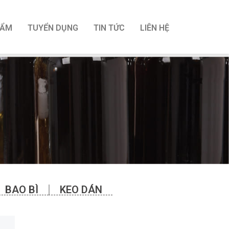
HẨM
TUYỂN DỤNG
TIN TỨC
LIÊN HỆ
BAO BÌ
KEO DÁN