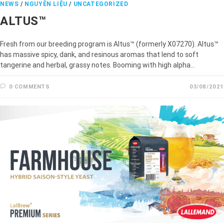
NEWS
/
NGUYÊN LIỆU
/
UNCATEGORIZED
ALTUS™
Fresh from our breeding program is Altus™ (formerly X07270). Altus™
has massive spicy, dank, and resinous aromas that lend to soft
tangerine and herbal, grassy notes. Booming with high alpha…
0 COMMENTS
03/08/2021