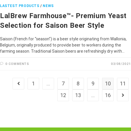
LASTEST PRODUCTS
/
NEWS
LalBrew Farmhouse™- Premium Yeast
Selection for Saison Beer Style
Saison (French for “season”) is a beer style originating from Wallonia,
Belgium, originally produced to provide beer to workers during the
farming season. Traditional Saison beers are refreshingly dry with…
0 COMMENTS
03/08/2021
1
…
7
8
9
10
11
12
13
…
16