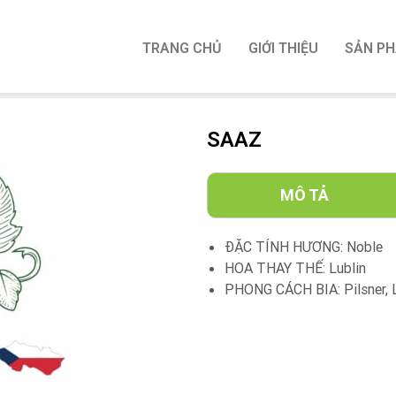
TRANG CHỦ
GIỚI THIỆU
SẢN P
SAAZ
MÔ TẢ
ĐẶC TÍNH HƯƠNG: Noble
HOA THAY THẾ: Lublin
PHONG CÁCH BIA: Pilsner, La