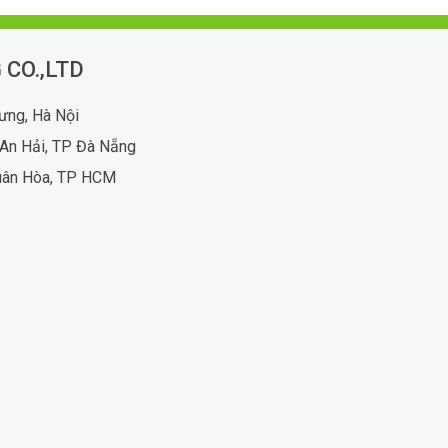
 CO.,LTD
rưng, Hà Nội
An Hải, TP Đà Nẵng
uân Hòa, TP HCM