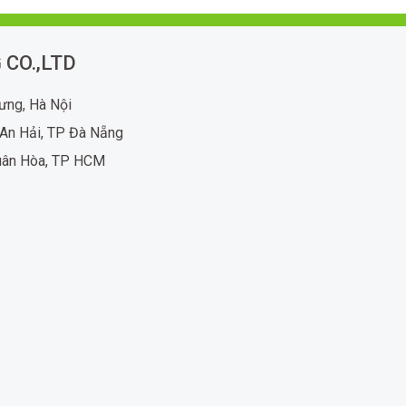
 CO.,LTD
rưng, Hà Nội
An Hải, TP Đà Nẵng
uân Hòa, TP HCM