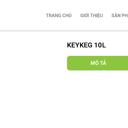
TRANG CHỦ
GIỚI THIỆU
SẢN P
KEYKEG 10L
MÔ TẢ