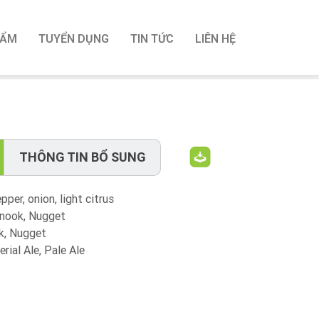
HẨM
TUYỂN DỤNG
TIN TỨC
LIÊN HỆ
THÔNG TIN BỔ SUNG
er, onion, light citrus
nook, Nugget
ok, Nugget
ial Ale, Pale Ale