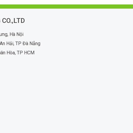
 CO.,LTD
rưng, Hà Nội
An Hải, TP Đà Nẵng
uân Hòa, TP HCM