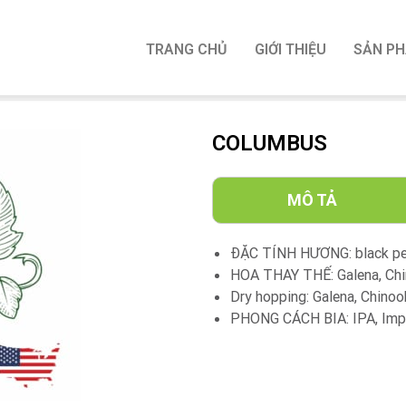
TRANG CHỦ
GIỚI THIỆU
SẢN P
COLUMBUS
MÔ TẢ
ĐẶC TÍNH HƯƠNG: black pepp
HOA THAY THẾ: Galena, Chi
Dry hopping: Galena, Chino
PHONG CÁCH BIA: IPA, Imper