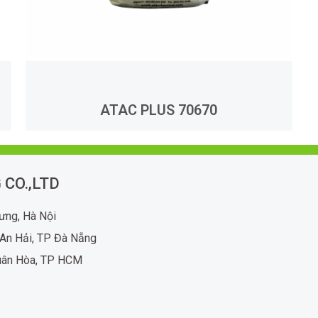
ATAC PLUS 70670
 CO.,LTD
rưng, Hà Nội
An Hải, TP Đà Nẵng
uân Hòa, TP HCM