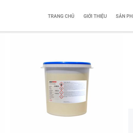
TRANG CHỦ
GIỚI THIỆU
SẢN P