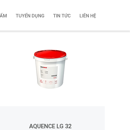
HẨM
TUYỂN DỤNG
TIN TỨC
LIÊN HỆ
AQUENCE LG 32